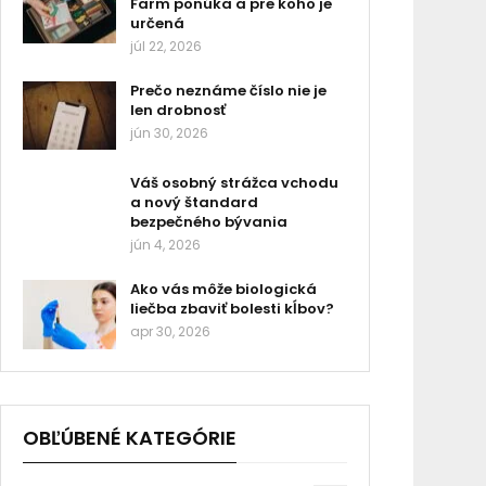
Farm ponúka a pre koho je
určená
júl 22, 2026
Prečo neznáme číslo nie je
len drobnosť
jún 30, 2026
Váš osobný strážca vchodu
a nový štandard
bezpečného bývania
jún 4, 2026
Ako vás môže biologická
liečba zbaviť bolesti kĺbov?
apr 30, 2026
OBĽÚBENÉ KATEGÓRIE