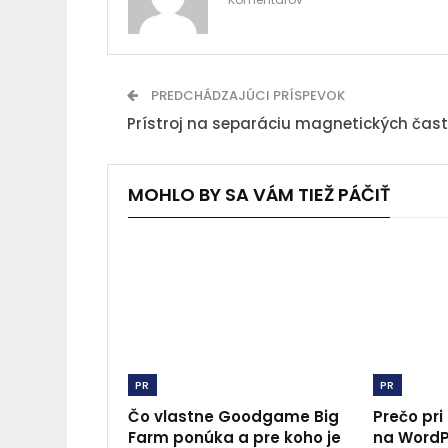
PREDCHÁDZAJÚCI PRÍSPEVOK
Prístroj na separáciu magnetických čast
MOHLO BY SA VÁM TIEŽ PÁČIŤ
PR
PR
Čo vlastne Goodgame Big
Prečo pri
Farm ponúka a pre koho je
na WordP