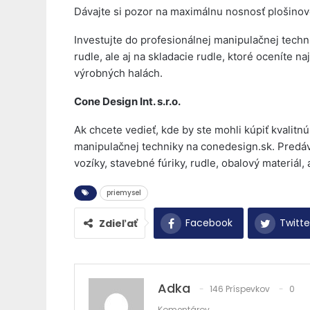
Dávajte si pozor na maximálnu nosnosť plošinov
Investujte do profesionálnej manipulačnej tech
rudle, ale aj na skladacie rudle, ktoré oceníte n
výrobných halách.
Cone Design Int. s.r.o.
Ak chcete vedieť, kde by ste mohli kúpiť kvalitn
manipulačnej techniky na conedesign.sk. Predáv
vozíky, stavebné fúriky, rudle, obalový materiál
priemysel
Facebook
Twitte
Zdieľať
Adka
146 Príspevkov
0
Komentárov