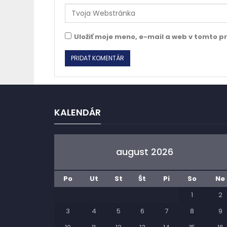
Uložiť moje meno, e-mail a web v tomto p
KALENDÁR
august 2026
Po
Ut
St
Št
Pi
So
Ne
1
2
3
4
5
6
7
8
9