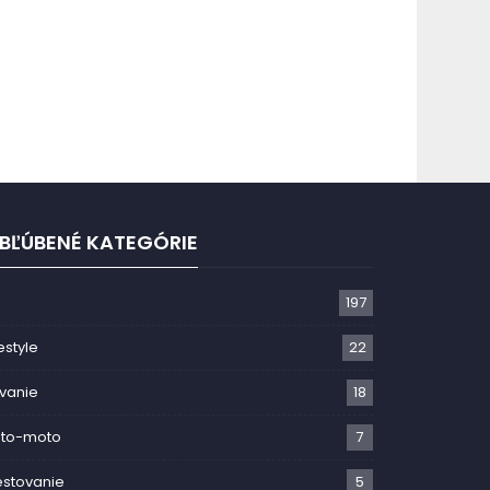
BĽÚBENÉ KATEGÓRIE
R
197
festyle
22
vanie
18
uto-moto
7
stovanie
5