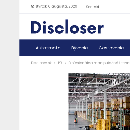
štvrtok, 6 augusta, 2026
Kontakt
Auto-moto
Bývanie
Cestovanie
Discloser.sk
PR
Profesionálna manipulačná techni