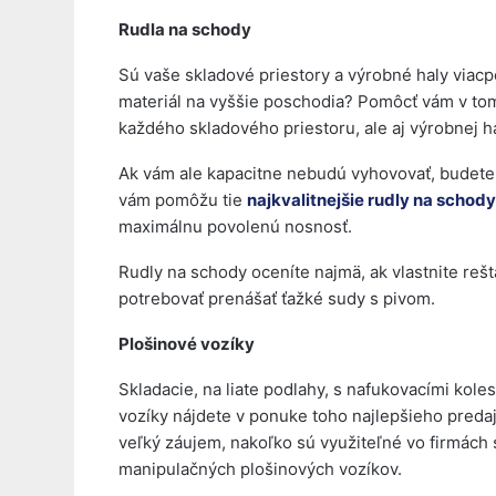
Rudla na schody
Sú vaše skladové priestory a výrobné haly viac
materiál na vyššie poschodia? Pomôcť vám v to
každého skladového priestoru, ale aj výrobnej ha
Ak vám ale kapacitne nebudú vyhovovať, budete 
vám pomôžu tie
najkvalitnejšie rudly na schody
maximálnu povolenú nosnosť.
Rudly na schody oceníte najmä, ak vlastnite reš
potrebovať prenášať ťažké sudy s pivom.
Plošinové vozíky
Skladacie, na liate podlahy, s nafukovacími kol
vozíky nájdete v ponuke toho najlepšieho preda
veľký záujem, nakoľko sú využiteľné vo firmách 
manipulačných plošinových vozíkov.