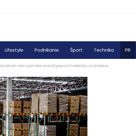
Lifestyle
Podnikanie
Šport
Technika
PR
ka, ktorá vám pomôže uľahčiť prevoz materiálu a výrobkov