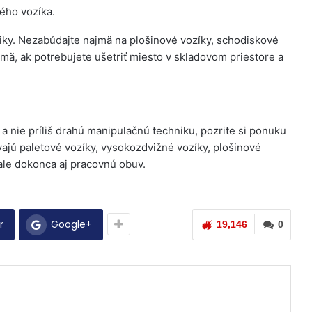
ého vozíka.
niky. Nezabúdajte najmä na plošinové vozíky, schodiskové
ajmä, ak potrebujete ušetriť miesto v skladovom priestore a
ú a nie príliš drahú manipulačnú techniku, pozrite si ponuku
ajú paletové vozíky, vysokozdvižné vozíky, plošinové
, ale dokonca aj pracovnú obuv.
r
Google+
19,146
0