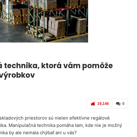
á technika, ktorá vám pomôže
 výrobkov
19,146
0
kladových priestorov sú nielen efektívne regálové
nika. Manipulačná technika pomáha tam, kde nie je možný
ika by ale nemala chýbať ani u vás?