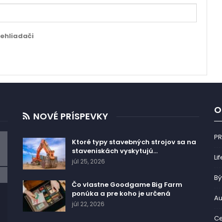
rehliadači
O
NOVÉ PRÍSPEVKY
P
Ktoré typy stavebných strojov sa na
staveniskách vyskytujú…
Li
júl 25, 2026
Bý
Čo vlastne Goodgame Big Farm
ponúka a pre koho je určená
A
júl 22, 2026
Ce