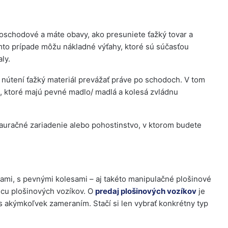
poschodové a máte obavy, ako presuniete ťažký tovar a
mto prípade môžu nákladné výťahy, ktoré sú súčasťou
ly.
nútení ťažký materiál prevážať práve po schodoch. V tom
, ktoré majú pevné madlo/ madlá a kolesá zvládnu
tauračné zariadenie alebo pohostinstvo, v ktorom budete
esami, s pevnými kolesami – aj takéto manipulačné plošinové
jcu plošinových vozíkov. O
predaj plošinových vozíkov
je
s akýmkoľvek zameraním. Stačí si len vybrať konkrétny typ