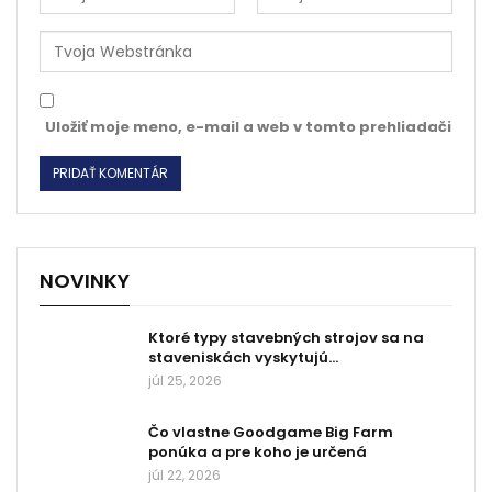
Uložiť moje meno, e-mail a web v tomto prehliadači
NOVINKY
Ktoré typy stavebných strojov sa na
staveniskách vyskytujú…
júl 25, 2026
Čo vlastne Goodgame Big Farm
ponúka a pre koho je určená
júl 22, 2026