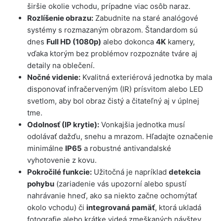
širšie okolie vchodu, prípadne viac osôb naraz.
Rozlíšenie obrazu:
Zabudnite na staré analógové
systémy s rozmazaným obrazom. Štandardom sú
dnes
Full HD (1080p)
alebo dokonca
4K
kamery,
vďaka ktorým bez problémov rozpoznáte tváre aj
detaily na oblečení.
Nočné videnie:
Kvalitná exteriérová jednotka by mala
disponovať infračerveným (IR) prísvitom alebo LED
svetlom, aby bol obraz čistý a čitateľný aj v úplnej
tme.
Odolnosť (IP krytie):
Vonkajšia jednotka musí
odolávať dažďu, snehu a mrazom. Hľadajte označenie
minimálne
IP65
a robustné antivandalské
vyhotovenie z kovu.
Pokročilé funkcie:
Užitočná je napríklad
detekcia
pohybu
(zariadenie vás upozorní alebo spustí
nahrávanie hneď, ako sa niekto začne ochomýtať
okolo vchodu) či
integrovaná pamäť
, ktorá ukladá
fotografie alebo krátke videá zmeškaných návštev.