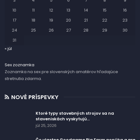
3
4
5
6
7
8
9
10
11
12
13
14
15
16
17
18
19
20
21
22
23
24
25
26
27
28
29
30
31
« júl
Sex zoznamka
Zoznamka na sex pre slovenských amatérov hľadajúce
stretnutia zdarma.
NOVÉ PRÍSPEVKY
Ktoré typy stavebných strojov sa na
staveniskách vyskytujú…
júl 25, 2026
Čo vlastne Goodgame Big Farm ponúka a pre