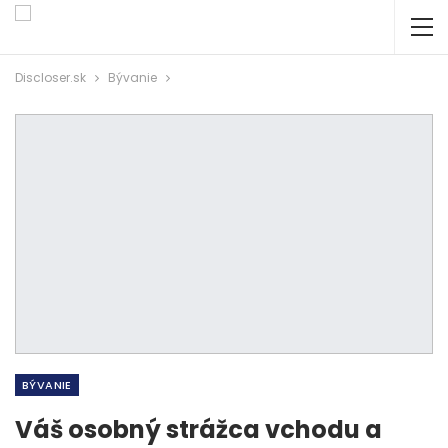
Discloser.sk
Bývanie
BÝVANIE
Váš osobný strážca vchodu a