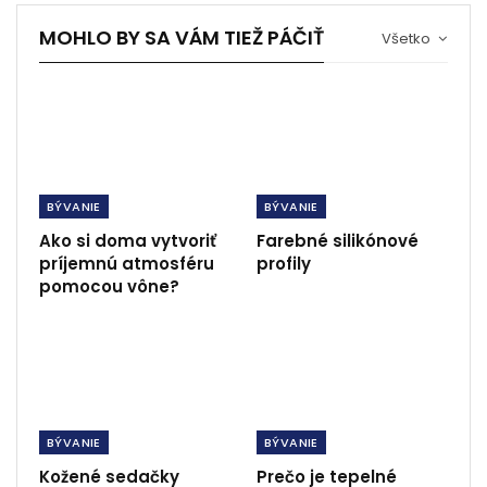
MOHLO BY SA VÁM TIEŽ PÁČIŤ
Všetko
BÝVANIE
BÝVANIE
Ako si doma vytvoriť
Farebné silikónové
príjemnú atmosféru
profily
pomocou vône?
BÝVANIE
BÝVANIE
Kožené sedačky
Prečo je tepelné