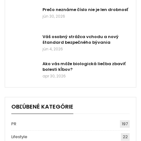
Prečo neznáme číslo nie je len drobnosť
jún 30, 2026
Váš osobný strážca vchodu a nový
štandard bezpečného bývania
jún 4, 2026
Ako vás môže biologická liečba zbaviť
bolesti kĺbov?
apr 30, 2026
OBĽÚBENÉ KATEGÓRIE
PR
197
Lifestyle
22