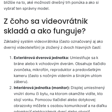
bližšie na to, aké možnosti dnešný trh ponúka a ako si
vybrať ten správny model.
Z čoho sa videovrátnik
skladá a ako funguje?
Základný systém videovrátnika (často označovaný aj ako
dverný videotelefón) je zložený z dvoch hlavných častí:
Exteriérová dverová jednotka:
Umiestňuje sa k
bráne alebo k vchodovým dverám. Obsahuje tlačidlo
zvončeka, mikrofón, reproduktor a predovšetkým
kameru (často s nočným videním a širokým uhlom
záberu).
Interiérová jednotka (monitor):
Displej umiestnený
vnútri domu či bytu, na ktorom okamžite vidíte, kto
stojí vonku. Pomocou tlačidiel alebo dotykovej
obrazovky môžete s osobou komunikovať a na diaľku
odomknúť elektrozámok dverí alebo otvoriť