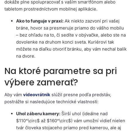
dokáže plne spolupracovať s vaším smartfónom alebo
tabletom prostredníctvom mobilnej aplikácie.
Ako to funguje v praxi:
Ak niekto zazvoní pri vašej
bráne, hovor sa presmeruje priamo do vášho mobilu
– bez ohľadu na to, či sedíte v obývačke, alebo ste na
dovolenke na druhom konci sveta. Kuriérovi tak
môžete na diaľku otvoriť bránku, aby vám nechal balík
na dvore.
Na ktoré parametre sa pri
výbere zamerať?
Aby vám
videovrátnik
slúžil presne podľa predstáv,
postrážte si nasledujúce technické vlastnosti:
Uhol záberu kamery:
Širší uhol (ideálne nad
$110^\circ$ až $160^\circ$) vám umožní vidieť nielen
tvár človeka stojaceho priamo pred kamerou, ale aj