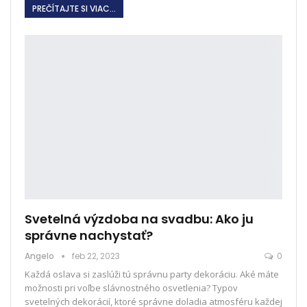
PREČÍTAJTE SI VIAC...
Svetelná výzdoba na svadbu: Ako ju
správne nachystať?
Angelo
feb 22, 2023
0
Každá oslava si zaslúži tú správnu party dekoráciu. Aké máte
možnosti pri voľbe slávnostného osvetlenia? Typov
svetelných dekorácií, ktoré správne doladia atmosféru každej