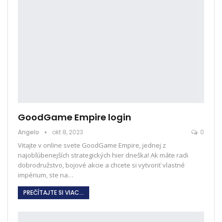
GoodGame Empire login
Angelo
okt 8, 2023
0
Vitajte v online svete GoodGame Empire, jednej z
najobľúbenejších strategických hier dneška! Ak máte radi
dobrodružstvo, bojové akcie a chcete si vytvoriť vlastné
impérium, ste na
…
PREČÍTAJTE SI VIAC...