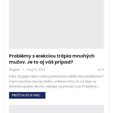
Problémy s erekciou trápia mnohých
mužov. Je to aj váš prípad?
Angelo
aug 31, 2024
0
Páni, funguje vám s vašou partnerkou všetko bez problémov?
A tým myslíme naozaj všetko, vrátane toho, čo sa deje za
dverami spálne. Ak nie, nebojte sa priznať si to. Problémy
…
PREČÍTAJTE SI VIAC...