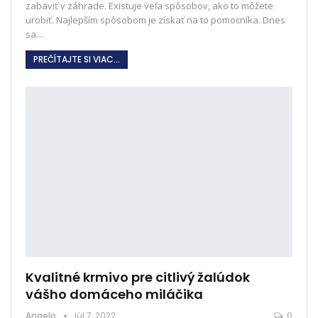
zabaviť v záhrade. Existuje veľa spôsobov, ako to môžete
urobiť. Najlepším spôsobom je získať na to pomocníka. Dnes
sa
…
PREČÍTAJTE SI VIAC...
Kvalitné krmivo pre citlivý žalúdok
vášho domáceho miláčika
Angelo
júl 7, 2022
0