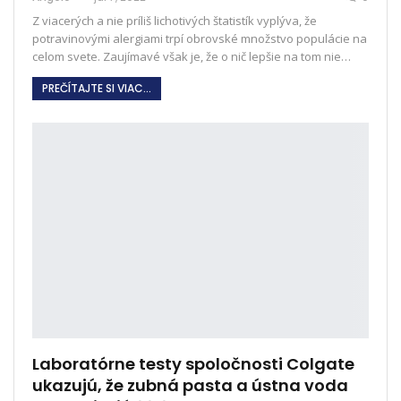
Z viacerých a nie príliš lichotivých štatistík vyplýva, že
potravinovými alergiami trpí obrovské množstvo populácie na
celom svete. Zaujímavé však je, že o nič lepšie na tom nie
…
PREČÍTAJTE SI VIAC...
Laboratórne testy spoločnosti Colgate
ukazujú, že zubná pasta a ústna voda