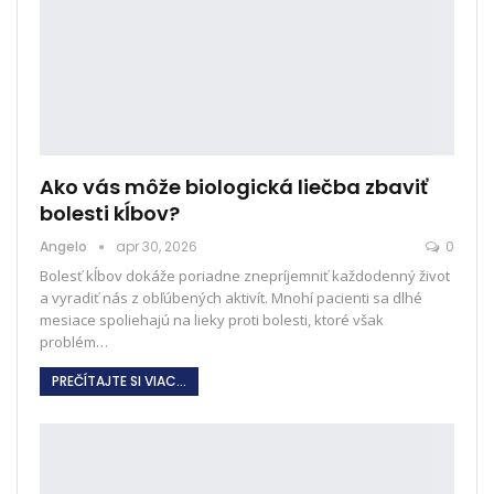
Ako vás môže biologická liečba zbaviť
bolesti kĺbov?
Angelo
apr 30, 2026
0
Bolesť kĺbov dokáže poriadne znepríjemniť každodenný život
a vyradiť nás z obľúbených aktivít. Mnohí pacienti sa dlhé
mesiace spoliehajú na lieky proti bolesti, ktoré však
problém
…
PREČÍTAJTE SI VIAC...