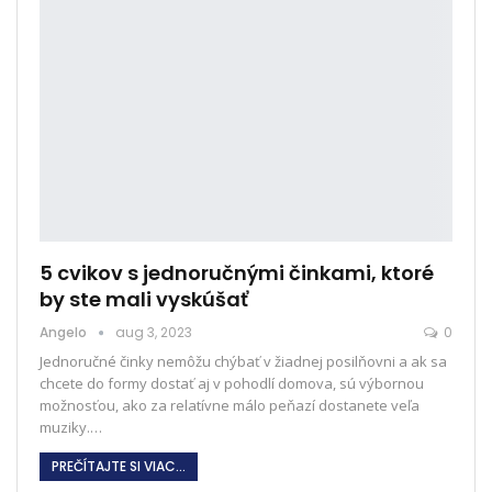
5 cvikov s jednoručnými činkami, ktoré
by ste mali vyskúšať
Angelo
aug 3, 2023
0
Jednoručné činky nemôžu chýbať v žiadnej posilňovni a ak sa
chcete do formy dostať aj v pohodlí domova, sú výbornou
možnosťou, ako za relatívne málo peňazí dostanete veľa
muziky.
…
PREČÍTAJTE SI VIAC...