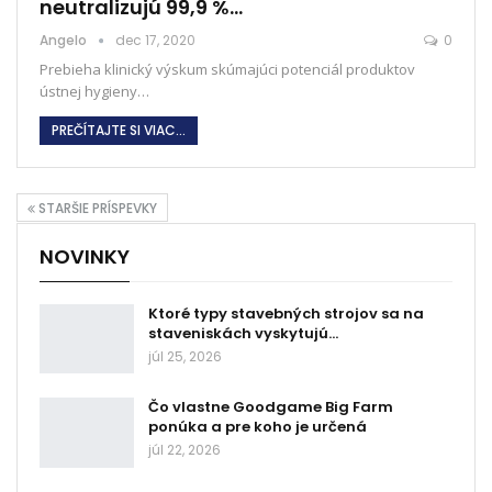
neutralizujú 99,9 %…
Angelo
dec 17, 2020
0
Prebieha klinický výskum skúmajúci potenciál produktov
ústnej hygieny
…
PREČÍTAJTE SI VIAC...
STARŠIE PRÍSPEVKY
NOVINKY
Ktoré typy stavebných strojov sa na
staveniskách vyskytujú…
júl 25, 2026
Čo vlastne Goodgame Big Farm
ponúka a pre koho je určená
júl 22, 2026