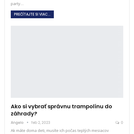
party
…
PREČÍTAJTE SI VIAC...
Ako si vybrať správnu trampolínu do
záhrady?
Angelo
feb 2, 2023
0
Ak máte doma deti, musíte ich počas teplých mesiacov