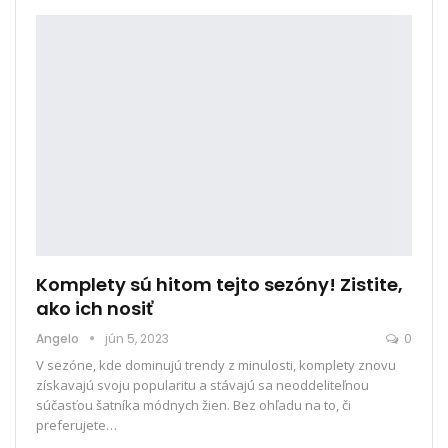
Komplety sú hitom tejto sezóny! Zistite,
ako ich nosiť
Angelo
jún 5, 2023
0
V sezóne, kde dominujú trendy z minulosti, komplety znovu
získavajú svoju popularitu a stávajú sa neoddeliteľnou
súčasťou šatníka módnych žien. Bez ohľadu na to, či
preferujete
…