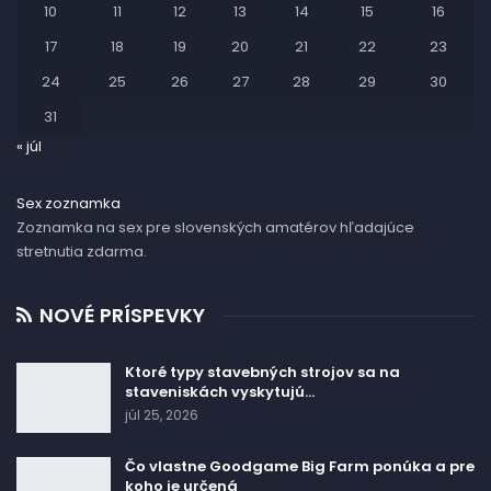
10
11
12
13
14
15
16
17
18
19
20
21
22
23
24
25
26
27
28
29
30
31
« júl
Sex zoznamka
Zoznamka na sex pre slovenských amatérov hľadajúce
stretnutia zdarma.
NOVÉ PRÍSPEVKY
Ktoré typy stavebných strojov sa na
staveniskách vyskytujú…
júl 25, 2026
Čo vlastne Goodgame Big Farm ponúka a pre
koho je určená