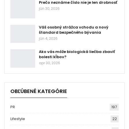
Prečo neznáme číslo nie je len drobnosť
jún 30, 2026
Váš osobný strážca vchodu a nový
štandard bezpečného bývania
jún 4, 2026
Ako vás môže biologická liečba zbaviť
bolesti kĺbov?
apr 30, 2026
OBĽÚBENÉ KATEGÓRIE
PR
197
Lifestyle
22