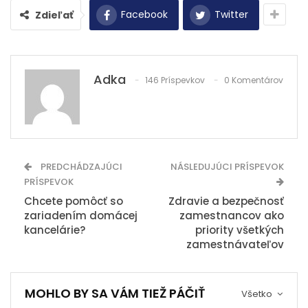
Facebook
Twitter
Zdieľať
Adka
146 Príspevkov
0 Komentárov
PREDCHÁDZAJÚCI
NÁSLEDUJÚCI PRÍSPEVOK
PRÍSPEVOK
Chcete pomôcť so
Zdravie a bezpečnosť
zariadením domácej
zamestnancov ako
kancelárie?
priority všetkých
zamestnávateľov
MOHLO BY SA VÁM TIEŽ PÁČIŤ
Všetko