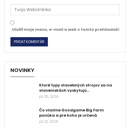
Uložiť moje meno, e-mail a web v tomto prehliadači
NOVINKY
Ktoré typy stavebných strojov sa na
staveniskách vyskytujú…
júl 25, 2026
Čo vlastne Goodgame Big Farm
ponúka a pre koho je určená
júl 22, 2026