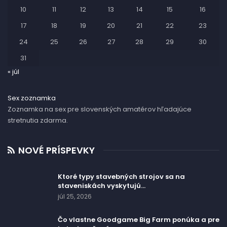
10
11
12
13
14
15
16
17
18
19
20
21
22
23
24
25
26
27
28
29
30
31
« júl
Sex zoznamka
Zoznamka na sex pre slovenských amatérov hľadajúce
stretnutia zdarma.
NOVÉ PRÍSPEVKY
Ktoré typy stavebných strojov sa na
staveniskách vyskytujú…
júl 25, 2026
Čo vlastne Goodgame Big Farm ponúka a pre