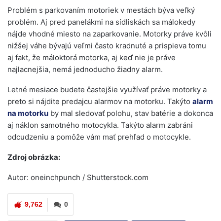
Problém s parkovaním motoriek v mestách býva veľký
problém. Aj pred panelákmi na sídliskách sa málokedy
nájde vhodné miesto na zaparkovanie. Motorky práve kvôli
nižšej váhe bývajú veľmi často kradnuté a prispieva tomu
aj fakt, že máloktorá motorka, aj keď nie je práve
najlacnejšia, nemá jednoducho žiadny alarm.
Letné mesiace budete častejšie využívať práve motorky a
preto si nájdite predajcu alarmov na motorku. Takýto
alarm
na motorku
by mal sledovať polohu, stav batérie a dokonca
aj náklon samotného motocykla. Takýto alarm zabráni
odcudzeniu a pomôže vám mať prehľad o motocykle.
Zdroj obrázka:
Autor: oneinchpunch / Shutterstock.com
9,762
0