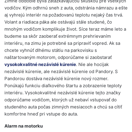
Zimné obdobie býva zaťažkávajúcou skúškou pre všetkých
vodičov. Kým odhrnú sneh z auta, odstránia námrazu a ešte
aj vyhrejú interiér na požadovanú teplotu nejaký čas trvá.
Volant a riadiaca páka ale ostávajú stále studené, čo
mnohým vodičom komplikuje život. Síce teraz máme leto a
budeme sa skôr zaoberať extrémnym prehrievaním
interiéru, na zimu je potrebné sa pripraviť vopred. Ak sa
chcete vyhnúť dlhému státiu na parkovisku s
naštartovaným motorom, odporúčame si zaobstarať
vysokokvalitné nezávislé kúrenie
. Nie ale hocijak
nezávislé kúrenie, ale nezávislé kúrenie od Pandory. S
Pandorou dostáva nezávislé kúrenie nový rozmer.
Ponúkajú funkciu diaľkového štartu a zobrazenie teploty
interiéru. Vysokokvalitné nezávislé kúrenie tejto značky
odporúčame vodičom, ktorých už nebaví vstupovať do
studeného auta počas zimných mesiacoch a chcú sa cítiť
komfortne hneď pri vstupe do auta.
Alarm na motorku