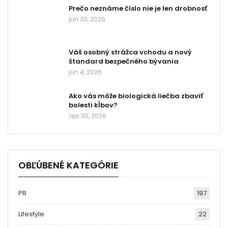
Prečo neznáme číslo nie je len drobnosť
jún 30, 2026
Váš osobný strážca vchodu a nový
štandard bezpečného bývania
jún 4, 2026
Ako vás môže biologická liečba zbaviť
bolesti kĺbov?
apr 30, 2026
OBĽÚBENÉ KATEGÓRIE
PR
197
Lifestyle
22