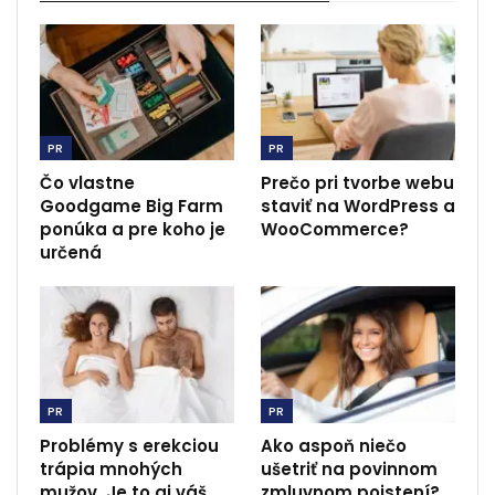
PR
PR
Čo vlastne
Prečo pri tvorbe webu
Goodgame Big Farm
staviť na WordPress a
ponúka a pre koho je
WooCommerce?
určená
PR
PR
Problémy s erekciou
Ako aspoň niečo
trápia mnohých
ušetriť na povinnom
mužov. Je to aj váš
zmluvnom poistení?