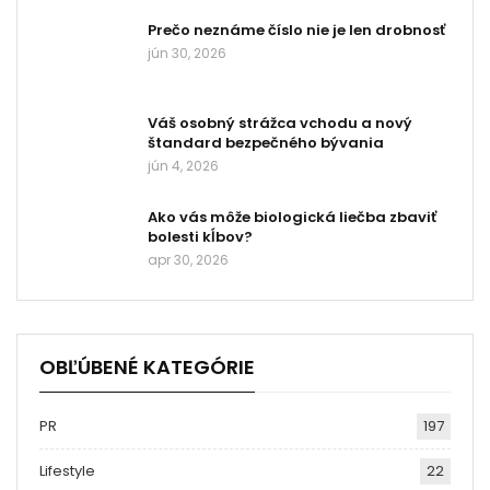
Prečo neznáme číslo nie je len drobnosť
jún 30, 2026
Váš osobný strážca vchodu a nový
štandard bezpečného bývania
jún 4, 2026
Ako vás môže biologická liečba zbaviť
bolesti kĺbov?
apr 30, 2026
OBĽÚBENÉ KATEGÓRIE
PR
197
Lifestyle
22