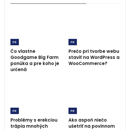
PR
PR
Čo vlastne
Prečo pri tvorbe webu
Goodgame Big Farm
staviť na WordPress a
ponúka a pre koho je
WooCommerce?
určená
PR
PR
Problémy s erekciou
Ako aspoň niečo
trápia mnohých
ušetriť na povinnom