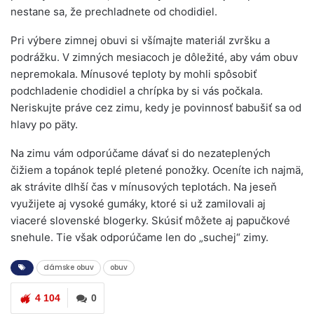
nestane sa, že prechladnete od chodidiel.
Pri výbere zimnej obuvi si všímajte materiál zvršku a
podrážku. V zimných mesiacoch je dôležité, aby vám obuv
nepremokala. Mínusové teploty by mohli spôsobiť
podchladenie chodidiel a chrípka by si vás počkala.
Neriskujte práve cez zimu, kedy je povinnosť babušiť sa od
hlavy po päty.
Na zimu vám odporúčame dávať si do nezateplených
čižiem a topánok teplé pletené ponožky. Oceníte ich najmä,
ak strávite dlhší čas v mínusových teplotách. Na jeseň
využijete aj vysoké gumáky, ktoré si už zamilovali aj
viaceré slovenské blogerky. Skúsiť môžete aj papučkové
snehule. Tie však odporúčame len do „suchej“ zimy.
dámske obuv
obuv
4 104
0