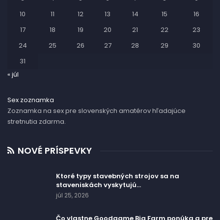
10
11
12
13
14
15
16
17
18
19
20
21
22
23
24
25
26
27
28
29
30
31
« júl
Sex zoznamka
Zoznamka na sex pre slovenských amatérov hľadajúce
stretnutia zdarma.
NOVÉ PRÍSPEVKY
Ktoré typy stavebných strojov sa na
staveniskách vyskytujú…
júl 25, 2026
Čo vlastne Goodgame Big Farm ponúka a pre