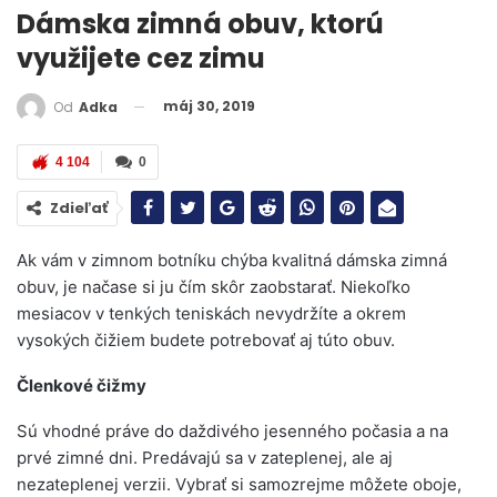
Dámska zimná obuv, ktorú
využijete cez zimu
máj 30, 2019
Od
Adka
4 104
0
Zdieľať
Ak vám v zimnom botníku chýba kvalitná dámska zimná
obuv, je načase si ju čím skôr zaobstarať. Niekoľko
mesiacov v tenkých teniskách nevydržíte a okrem
vysokých čižiem budete potrebovať aj túto obuv.
Členkové čižmy
Sú vhodné práve do daždivého jesenného počasia a na
prvé zimné dni. Predávajú sa v zateplenej, ale aj
nezateplenej verzii. Vybrať si samozrejme môžete oboje,