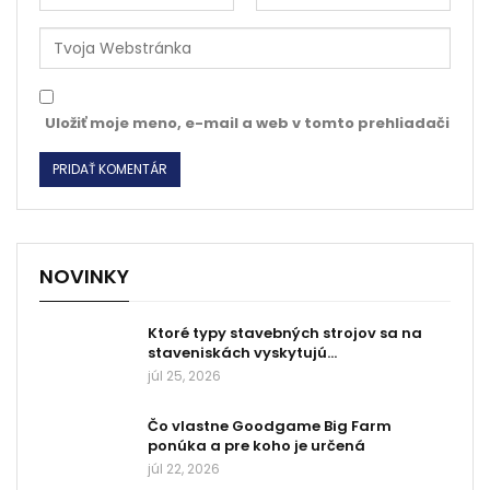
Uložiť moje meno, e-mail a web v tomto prehliadači
NOVINKY
Ktoré typy stavebných strojov sa na
staveniskách vyskytujú…
júl 25, 2026
Čo vlastne Goodgame Big Farm
ponúka a pre koho je určená
júl 22, 2026