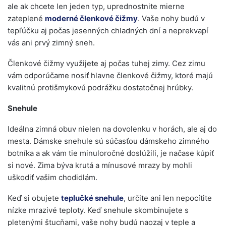
ale ak chcete len jeden typ, uprednostnite mierne
zateplené
moderné členkové čižmy
. Vaše nohy budú v
tepľúčku aj počas jesenných chladných dní a neprekvapí
vás ani prvý zimný sneh.
Členkové čižmy využijete aj počas tuhej zimy. Cez zimu
vám odporúčame nosiť hlavne členkové čižmy, ktoré majú
kvalitnú protišmykovú podrážku dostatočnej hrúbky.
Snehule
Ideálna zimná obuv nielen na dovolenku v horách, ale aj do
mesta. Dámske snehule sú súčasťou dámskeho zimného
botníka a ak vám tie minuloročné doslúžili, je načase kúpiť
si nové. Zima býva krutá a mínusové mrazy by mohli
uškodiť vašim chodidlám.
Keď si obujete
teplučké snehule
, určite ani len nepocítite
nízke mrazivé teploty. Keď snehule skombinujete s
pletenými štucňami, vaše nohy budú naozaj v teple a