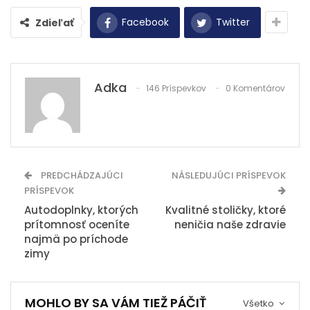
Facebook
Twitter
Zdieľať
Adka
146 Príspevkov
0 Komentárov
PREDCHÁDZAJÚCI
NÁSLEDUJÚCI PRÍSPEVOK
PRÍSPEVOK
Autodoplnky, ktorých
Kvalitné stoličky, ktoré
prítomnosť oceníte
neničia naše zdravie
najmä po príchode
zimy
MOHLO BY SA VÁM TIEŽ PÁČIŤ
Všetko